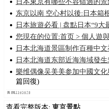
日本東京有哪些不容错過的景
东京以南 空心村以後:日本箱
日本旅遊必看 | 盘點日本“9
您現在的位置:首页 > 個人遊
日本北海道景區制作百種中文
日本北海道东部近海海域發生5
樂维偶像吴美美参加中國文化
篇回復)
頁:
[1]
2
3
4
5
6
7
8
查看完整版本:
東京景點