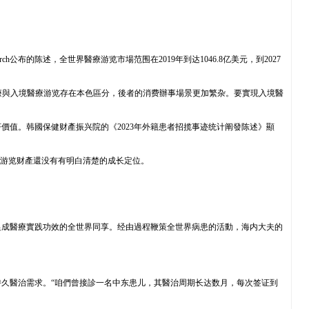
ch公布的陈述，全世界醫療游览市場范围在2019年到达1046.8亿美元，到2027
療與入境醫療游览存在本色區分，後者的消费辦事場景更加繁杂。要實現入境醫
济價值。韩國保健财產振兴院的《2023年外籍患者招揽事迹统计阐發陈述》顯
療游览财產還没有有明白清楚的成长定位。
促成醫療實践功效的全世界同享。经由過程鞭策全世界病患的活動，海内大夫的
久醫治需求。“咱們曾接診一名中东患儿，其醫治周期长达数月，每次签证到