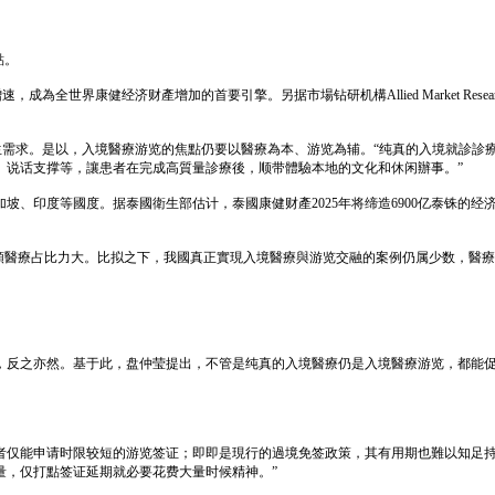
點。
全世界康健经济财產增加的首要引擎。另据市場钻研机構Allied Market Resear
生需求。是以，入境醫療游览的焦點仍要以醫療為本、游览為辅。“纯真的入境就診診
、说话支撑等，讓患者在完成高質量診療後，顺带體驗本地的文化和休闲辦事。”
、印度等國度。据泰國衛生部估计，泰國康健财產2025年将缔造6900亿泰铢的经
法類醫療占比力大。比拟之下，我國真正實現入境醫療與游览交融的案例仍属少数，醫
，反之亦然。基于此，盘仲莹提出，不管是纯真的入境醫療仍是入境醫療游览，都能
者仅能申请时限较短的游览签证；即即是現行的過境免签政策，其有用期也難以知足持
量，仅打點签证延期就必要花费大量时候精神。”