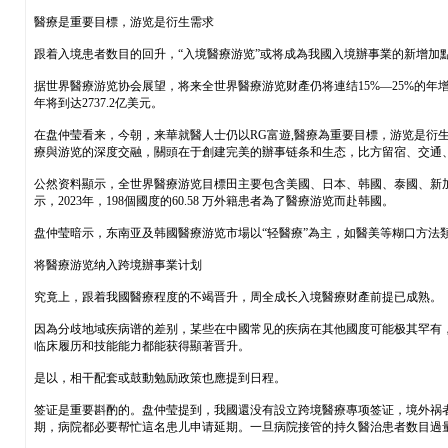
醫療是重要目標，游览是衍生需求
跟着入境患者数目的回升，“入境醫療游览”或将成為我國入境辦事業的新增加
据世界醫療游览协会展望，将来全世界醫療游览财產仍将連结15%—25%的年增速，成為
年将到达2737.2亿美元。
在盘仲莹看来，今朝，来華就醫人士仍以RG富遊,醫療為重要目標，游览是衍
療與游览的深度交融，關頭在于創建完美的辦事链条和生态，比方留宿、交通
公然资料顯示，全世界醫療游览目標田主要包含美國、日本、韩國、泰國、新加坡
示，2023年，198個國度的60.58 万外籍患者為了醫療游览而赴韩國。
盘仲莹暗示，东南亚及韩國醫療游览市場以“轻醫療”為主，如醫美等糊口方
将醫療游览纳入跨境辦事業计划
究竟上，跟着我國醫療程度的不竭晋升，周全成长入境醫療财產前提已成熟。
因為分歧地域疾病谱的差别，某些在中國常见的疾病在其他國度可能极其罕有
临床履历和技能能力都能获得顯著晋升。
是以，相干配套或鼓動勉励政策也應提到日程。
签证是重要斟酌的。盘仲莹提到，我國還没有設立跨境醫療專项签证，境外祸
期，病院都必要帮忙這名患儿申请延期。一旦病院接管的持久醫治患者数目過