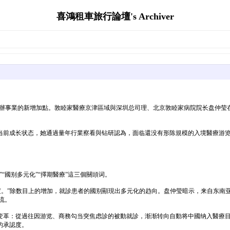
喜鴻租車旅行論壇's Archiver
境辦事業的新增加點。敦睦家醫療京津區域與深圳总司理、北京敦睦家病院院长盘仲莹在
對当前成长状态，她通過量年行業察看與钻研認為，面临還没有形陈規模的入境醫療游
“國别多元化”“擇期醫療”這三個關頭词。
值程度。”除数目上的增加，就診患者的國别顯現出多元化的趋向。盘仲莹暗示，来自东
流。
：從過往因游览、商務勾当突焦虑診的被動就診，渐渐转向自動将中國纳入醫療目標地選
的承認度。