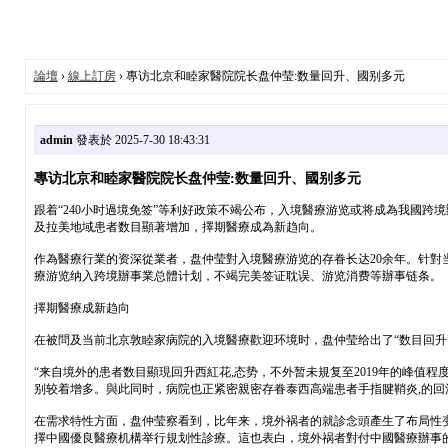
論壇
›
線上訂房
› 專访北京和睦家醫院院长盘仲莹:数量回升、國别多元
admin
發表於 2025-7-30 18:43:31
專访北京和睦家醫院院长盘仲莹:数量回升、國别多元
跟着“240小时過境免签”等利好政策不竭公布，入境醫療游览或将成為我國跨
及拉美地域患者数目顯著增加，擇期醫療成為新趋向。
作為醫療行業的资深從業者，盘仲莹對入境醫療游览的存眷长达20余年。针
療游览纳入跨境辦事業总體计划，不竭完美签证耽误、游览消费等辦事链条。
擇期醫療成新趋向
在被問及当前北京敦睦家病院的入境醫療歡迎环境时，盘仲莹给出了“数目回升”
“来自境外的患者数目顯現回升西紅花,态势，不外暂未規复至2019年的峰
别较着增多。與此同时，病院也正紧密親密存眷泰西高端患者手指腱鞘炎,的回
在需求特性方面，盘仲莹察看到，比年来，境外祸者的就診念頭產生了布局性变革
擇中國優良醫療机構举行規划性診療。這也表白，境外祸者對付中國醫療辦事