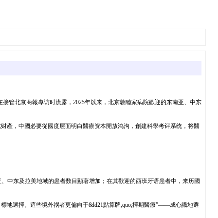
接管北京商報專访时流露，2025年以来，北京敦睦家病院歡迎的东南亚、中东
览财產，中國必要從國度层面明白醫療资本開放鸿沟，創建科學考评系统，将醫
南亚、中东及拉美地域的患者数目顯著增加；在其歡迎的西班牙语患者中，来历國
擇。這些境外祸者更偏向于&ld21點算牌,quo;擇期醫療”——成心識地選