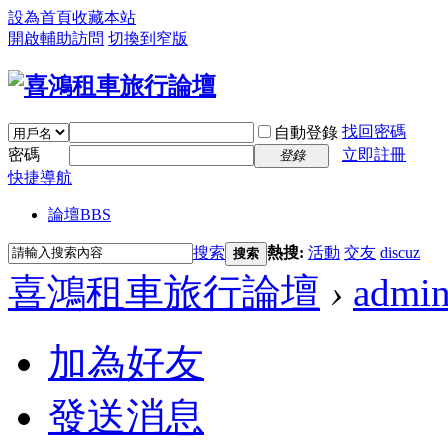
設為首頁
收藏本站
開啟輔助訪問
切換到窄版
找回密碼
自動登錄
密碼
立即註冊
登錄
快捷導航
論壇
BBS
搜索
熱搜:
活動
交友
discuz
搜索
喜鴻租車旅行論壇
›
admi
加為好友
發送消息