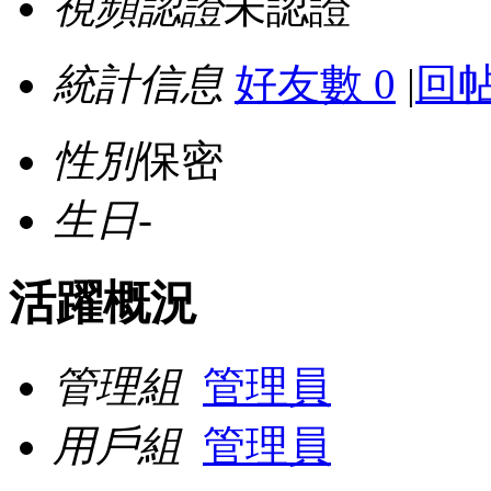
視頻認證
未認證
統計信息
好友數 0
|
回帖
性別
保密
生日
-
活躍概況
管理組
管理員
用戶組
管理員