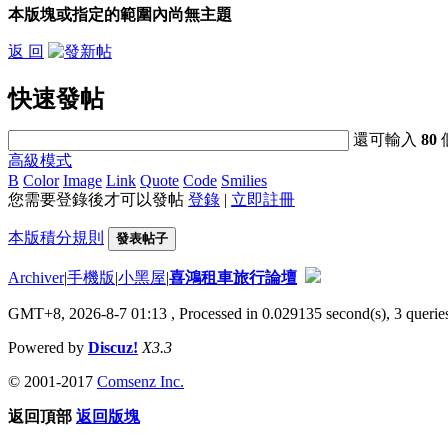
本版塊或指定的範圍內尚無主題
返 回
快速發帖
還可輸入
80
高級模式
B
Color
Image
Link
Quote
Code
Smilies
您需要登錄後才可以發帖
登錄
|
立即註冊
本版積分規則
發表帖子
Archiver
|
手機版
|
小黑屋
|
喜鴻租車旅行論壇
GMT+8, 2026-8-7 01:13
, Processed in 0.029135 second(s), 3 queries
Powered by
Discuz!
X3.3
© 2001-2017
Comsenz Inc.
返回頂部
返回版塊