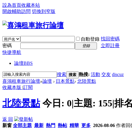
設為首頁
收藏本站
開啟輔助訪問
切換到窄版
找回密碼
自動登錄
密碼
立即註冊
登錄
快捷導航
論壇
BBS
搜索
熱搜:
活動
交友
discuz
搜索
喜鴻租車旅行論壇
»
論壇
›
日本景點
›
北陸景點
收藏本版
|
訂閱
北陸景點
今日:
0
|
主題:
155
|
排名
返 回
新窗
全部主題
最新
熱門
熱帖
精華
更多
2026-08-06
作者
回