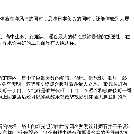
在体验东洋风情的同时，品味日本美食的同时，还能体验到大屏
地址、高中生多、路难认。涩谷最大的特性或许是他的叛逆性，在
去寻求你喜好的工具而没有人尴尬你。
的范畴内，集中了巨细无数的餐馆、酒吧、俱乐部、歌厅、影
业务至天明。酒吧等文娱场合吸引着多量人立足。 歌舞伎町有
伎町一丁目、以北就是歌舞伎町二丁目。在涩谷和歌舞伎町一番
晚上回旅店后还可以操纵酷乐视微型投影机体验大屏追剧的兴
高的铁塔，塔上的灯光照明由世界闻名照明设计师石井干子设计
东都门7个电视台、21个电视中转台和播送台等的无线电发射