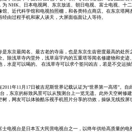
为 NHK、日本电视网、东京放送、朝日电视、富士电视、十
像馆、近代科学馆和电视拍照棚，和各类特点商店。在东京塔网
再经由过程手机和家人谈天，大屏面临面让人等待。
寺是东京最闻名、最古老的寺庙，也是东京生齿密度最高的处所之
全。除浅草寺内堂外，浅草庙宇内的五重塔等闻名修建物和史迹
，水是可以喝的。 在浅草寺可以求个签问凶吉，若是不交运抽
2011年11月17日被吉尼斯世界记载认证为“世界第一高塔”
一处预测台，东京的标致风景可以从预测台上一览无遗。此外天空树
空树，网友可以体验酷乐视手机照片分享的功效，操纵无线投屏
富士电视台是日本五大民营电视台之一，以终年供给高质量的电