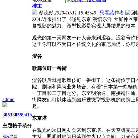
樓主
發表於 2020-10-11 15:45:49
|
只看該作者
ZOL近来推出了《碰见东京 漫悟东洋 大屏神
幕投影的魅力。微型投影是实现大屏结果的根本
观光的第一天网友一行人会来到涩谷。涩谷号称日
这里你可以不受日本传统文化的束厄局促，你可
涩谷
歌舞伎町一番街
涩谷以后就是歌舞伎町一番街了。这条街位于日
院、剧场和风尚业务场合。有着“日本第一欢畅街
一丁目和二丁目之分。东至明治通、南接靖国通
admin
街网友们可以体验到酷乐视微型投影机的便携上
趣。
3053
3055
9415
东京塔
主題
帖子
積分
在观光的次日网友会来到东京塔。在天空树完工
主持，照明时候为日落到午夜12点之间，灯光色
管理員