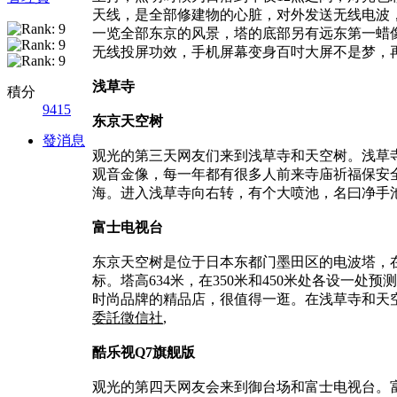
天线，是全部修建物的心脏，对外发送无线电波，
一览全部东京的风景，塔的底部另有远东第一蜡
无线投屏功效，手机屏幕变身百吋大屏不是梦，
浅草寺
積分
9415
东京天空树
發消息
观光的第三天网友们来到浅草寺和天空树。浅草
观音金像，每一年都有很多人前来寺庙祈福保安
海。进入浅草寺向右转，有个大喷池，名曰净手池
富士电视台
东京天空树是位于日本东都门墨田区的电波塔，在
标。塔高634米，在350米和450米处各设
时尚品牌的精品店，很值得一逛。在浅草寺和天
委託徵信社
,
酷乐视Q7旗舰版
观光的第四天网友会来到御台场和富士电视台。