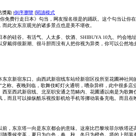
|
倒序瀏覽
|
閱讀模式
器带你免费行走日本》勾当，网友报名很是的踊跃。这个勾当让你
，而此次东京观光的诸多景点也是美不堪收。
本的硅谷。有活气、人太多、饮酒、SHIBUYA 10九、约会
以穿戴得很新潮、很斗胆而没有人把你视为异类，你可以公然地
本东京新宿东口。由西武新宿线车站经新宿区役所至花圃神社间
”之称。夜晚到临，歌舞伎町灯火通明，嘈杂异样，此中很多店
、西至西武新宿线、北至职安通之范畴内、花圃通以南是为歌舞
风，而且可以操纵酷乐视投影机给手机等挪动装备充电。而且在
以前，东京塔一向是东京都会的意味。这座比巴黎埃菲尔铁塔还
彩随季候变革，夏日为白色，春、秋、冬日为橙色。塔的上部装有