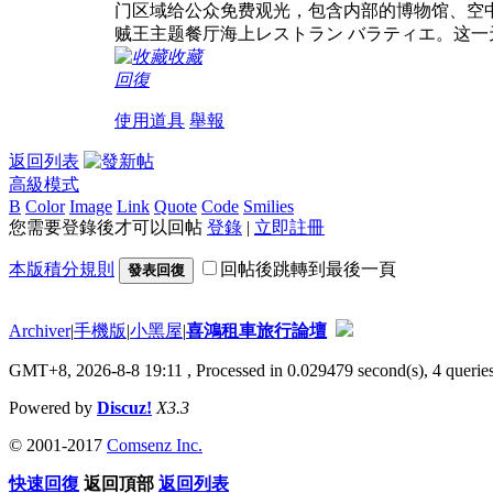
门区域给公众免费观光，包含内部的博物馆、空
贼王主题餐厅海上レストラン バラティエ。这
收藏
回復
使用道具
舉報
返回列表
高級模式
B
Color
Image
Link
Quote
Code
Smilies
您需要登錄後才可以回帖
登錄
|
立即註冊
本版積分規則
回帖後跳轉到最後一頁
發表回復
Archiver
|
手機版
|
小黑屋
|
喜鴻租車旅行論壇
GMT+8, 2026-8-8 19:11
, Processed in 0.029479 second(s), 4 queries
Powered by
Discuz!
X3.3
© 2001-2017
Comsenz Inc.
快速回復
返回頂部
返回列表