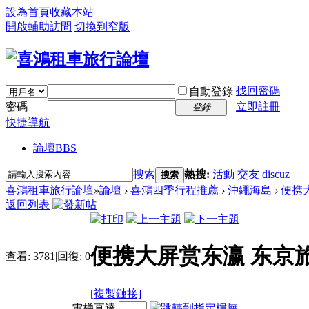
設為首頁
收藏本站
開啟輔助訪問
切換到窄版
找回密碼
自動登錄
密碼
立即註冊
登錄
快捷導航
論壇
BBS
搜索
熱搜:
活動
交友
discuz
搜索
喜鴻租車旅行論壇
»
論壇
›
喜鴻四季行程推薦
›
沖繩海島
›
便携
返回列表
便携大屏赏东瀛 东京
查看:
3781
|
回復:
0
[複製鏈接]
電梯直達