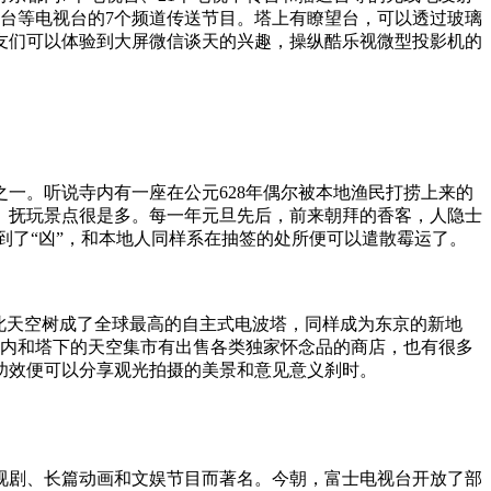
二台等电视台的7个频道传送节目。塔上有瞭望台，可以透过玻璃
友们可以体验到大屏微信谈天的兴趣，操纵酷乐视微型投影机的
一。听说寺内有一座在公元628年偶尔被本地渔民打捞上来的
、抚玩景点很是多。每一年元旦先后，前来朝拜的香客，人隐士
到了“凶”，和本地人同样系在抽签的处所便可以遣散霉运了。
。自此天空树成了全球最高的自主式电波塔，同样成为东京的新地
修建内和塔下的天空集市有出售各类独家怀念品的商店，也有很多
功效便可以分享观光拍摄的美景和意见意义刹时。
视剧、长篇动画和文娱节目而著名。今朝，富士电视台开放了部