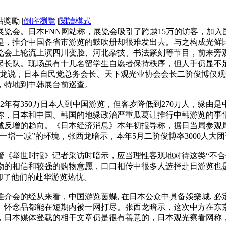
|
倒序瀏覽
|
閱讀模式
览会。日本FNN网站称，展览会吸引了跨越15万的访客，加入
是，推介中国各省市游览的鼓吹册却很难发出去。与之构成光鲜
展览会上轮流上演四川变脸、河北杂技、书法篆刻等节目，前来旁
起长队。现场虽有十几名留学生自愿者保持秩序，但人手仍显不
西龙说，日本自民党总务会长、天下观光业协会会长二阶俊博仅
，特地到中韩展台前巡查。
12年有350万日本人到中国游览，但客岁降低到270万人，缘
称，日本和中国、韩国的地缘政治严重瓜葛让推行中韩游览的事
反增的趋向。《日本经济消息》本年初报导称，据日当局参观局
一增一减”的环境，张西龙暗示，本年5月二阶俊博率3000人大
管《举世时报》记者采访时暗示，应当理性客观地对待这类“不
物的相信和较强的购物意愿，口口相传中很多人选择赴日游览也
却了他们的赴华游览热忱。
推介会的经从来看，中国游览
茵蝶
, 在日本公众中具备
娛樂城
, 
、怀念品都能在短期内被一网打尽。张西龙暗示，这次中方在东
，日本媒体登载的相干文章仍是很有善意的，日本观光察看网称