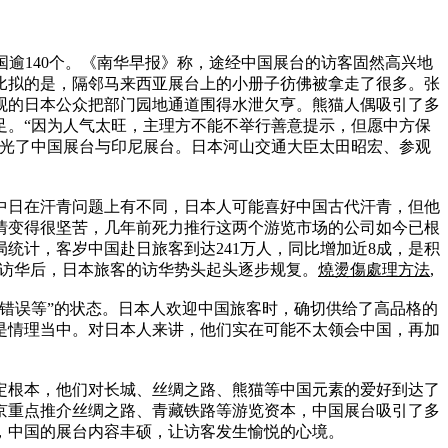
国逾140个。《南华早报》称，途经中国展台的访客固然高兴地
比拟的是，隔邻马来西亚展台上的小册子彷佛被拿走了很多。张
观的日本公众把部门园地通道围得水泄欠亨。熊猫人偶吸引了多
足。“因为人气太旺，主理方不能不举行善意提示，但愿中方保
观光了中国展台与印尼展台。日本河山交通大臣太田昭宏、参观
由是中日在汗青问题上有不同，日本人可能喜好中国古代汗青，但他
情变得很坚苦，几年前死力推行这两个游览市场的公司如今已根
统计，客岁中国赴日旅客到达241万人，同比增加近8成，是积
团访华后，日本旅客的访华势头起头逐步规复。
燒燙傷處理方法
,
合错误等”的状态。日本人欢迎中国旅客时，确切供给了高品格的
是情理当中。对日本人来讲，他们实在可能不太领会中国，再加
必定根本，他们对长城、丝绸之路、熊猫等中国元素的爱好到达了
京重点推介丝绸之路、青藏铁路等游览资本，中国展台吸引了多
，中国的展台内容丰硕，让访客发生愉悦的心境。