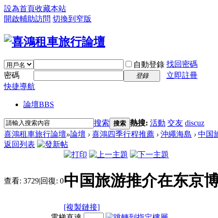
設為首頁
收藏本站
開啟輔助訪問
切換到窄版
找回密碼
自動登錄
密碼
立即註冊
登錄
快捷導航
論壇
BBS
搜索
熱搜:
活動
交友
discuz
搜索
喜鴻租車旅行論壇
»
論壇
›
喜鴻四季行程推薦
›
沖繩海島
›
中国
返回列表
中国旅游推介在东京博
查看:
3729
|
回復:
0
[複製鏈接]
電梯直達