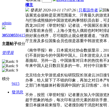
樓主
發表於 2020-10-11 17:07:26
|
只看該作者
该展览会据称是亚洲范围最大、汗青最久的游览展
与打扮成熊猫的中国游览机构事情职员合影，可
admin
西龙28日对《举世时报》记者说，中国展区在
量访客前来合照，上海小笼包人偶前也时时时排
3053
3055
9415
持好展台秩序，尽可能防止观众梗塞通道。”张
厅主座及多位国集会员也很是器重中韩游览资本
主題
帖子
積分
《南华早报》称，日本观光社协会数据显示，20
管理員
们不喜好如今的中国和中国人。日本游览业人士
基抛却。另外一边，中国旅客对日本的热忱有不减
年来中国人赴日数目至多的一年。对付中日旅客“
北京结合大学游览成长钻研院院长张凌云28日接
積分
办事，给人留下了不错的印象，再加之对日本产
9415
之部门本地媒体衬着强调中国的“反日情感”，冷
發消息
不外，按照《举世时报》记者屡次加入中国游览
超乎想象的地步，每次印有这些元素的鼓吹手册
量日本媒体前来报导。记者搜刮相干消息时发明