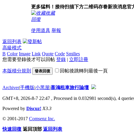
更多猛料！接待扫描下方二维码存眷新浪消息官方微信(xi
收藏
回復
使用道具
舉報
返回列表
高級模式
B
Color
Image
Link
Quote
Code
Smilies
您需要登錄後才可以回帖
登錄
|
立即註冊
本版積分規則
回帖後跳轉到最後一頁
發表回復
Archiver
|
手機版
|
小黑屋
|
喜鴻租車旅行論壇
GMT+8, 2026-8-7 22:47
, Processed in 0.032981 second(s), 4 queries
Powered by
Discuz!
X3.3
© 2001-2017
Comsenz Inc.
快速回復
返回頂部
返回列表