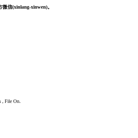
nlang-xinwen)。
 , File On.