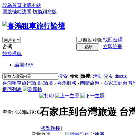
設為首頁
收藏本站
開啟輔助訪問
切換到窄版
找回密碼
自動登錄
密碼
立即註冊
登錄
快捷導航
論壇
BBS
搜索
熱搜:
活動
交友
discuz
搜索
喜鴻租車旅行論壇
»
論壇
›
喜鴻服務
›
團體旅遊
›
石家庄到台灣旅
返回列表
石家庄到台灣旅遊 台
查看:
4188
|
回復:
0
[複製鏈接]
電梯直達