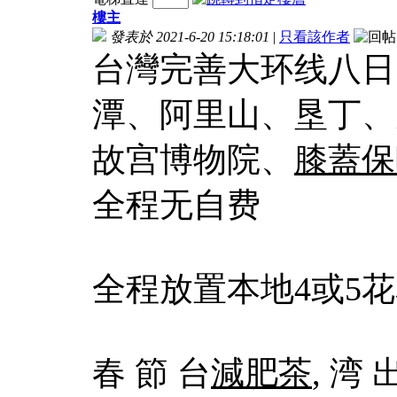
樓主
發表於 2021-6-20 15:18:01
|
只看該作者
台灣完善大环线八日
潭、阿里山、垦丁、
故宫博物院、
膝蓋保
全程无自费
全程放置本地4或5
春 節 台
減肥茶
, 湾 