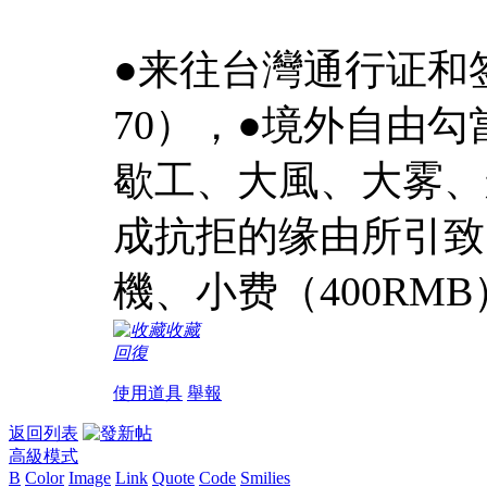
●来往台灣通行证和
70），●境外自由
歇工、大風、大雾、
成抗拒的缘由所引致
機、小费（400RMB
收藏
回復
使用道具
舉報
返回列表
高級模式
B
Color
Image
Link
Quote
Code
Smilies