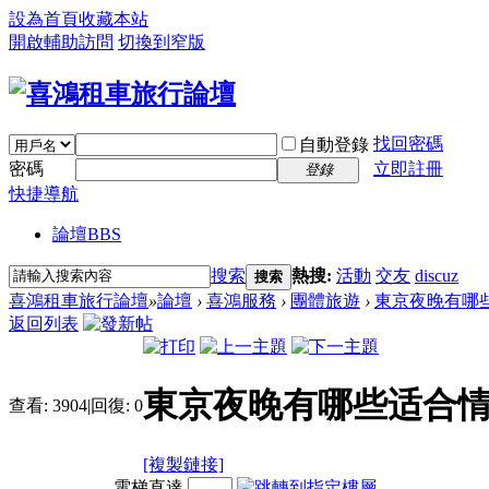
設為首頁
收藏本站
開啟輔助訪問
切換到窄版
找回密碼
自動登錄
密碼
立即註冊
登錄
快捷導航
論壇
BBS
搜索
熱搜:
活動
交友
discuz
搜索
喜鴻租車旅行論壇
»
論壇
›
喜鴻服務
›
團體旅遊
›
東京夜晚有哪
返回列表
東京夜晚有哪些适合情
查看:
3904
|
回復:
0
[複製鏈接]
電梯直達