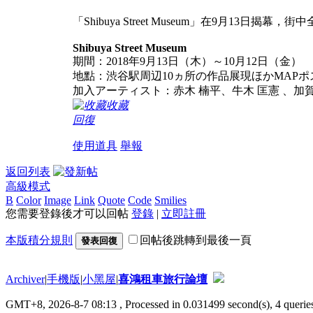
「Shibuya Street Museum」在9
Shibuya Street Museum
期間：2018年9月13日（木）～10月12日（金）
地點：渋谷駅周辺10ヵ所の作品展現ほかMAPポ
加入アーティスト：赤木 楠平、牛木 匡憲 、加賀美 健
收藏
回復
使用道具
舉報
返回列表
高級模式
B
Color
Image
Link
Quote
Code
Smilies
您需要登錄後才可以回帖
登錄
|
立即註冊
本版積分規則
回帖後跳轉到最後一頁
發表回復
Archiver
|
手機版
|
小黑屋
|
喜鴻租車旅行論壇
GMT+8, 2026-8-7 08:13
, Processed in 0.031499 second(s), 4 queries