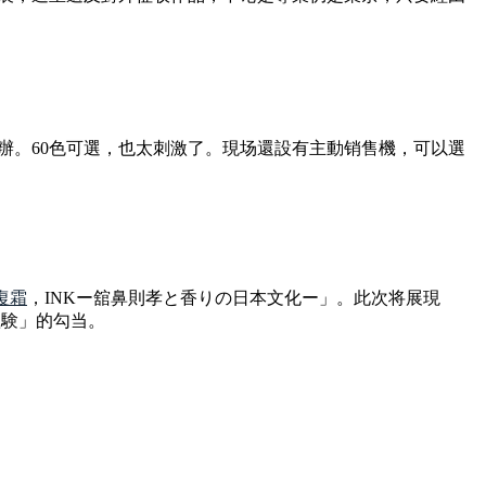
在表参道举辦。60色可選，也太刺激了。現场還設有主動销售機，可以選
復霜
，INKー舘鼻則孝と香りの日本文化ー」。此次将展現
體験」的勾当。