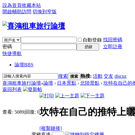
設為首頁
收藏本站
開啟輔助訪問
切換到窄版
找回密碼
自動登錄
密碼
立即註冊
登錄
快捷導航
論壇
BBS
搜索
熱搜:
活動
交友
discuz
搜索
喜鴻租車旅行論壇
»
論壇
›
日本景點
›
北陸景點
›
坎特在自己的推
返回列表
坎特在自己的推特上
查看:
5089
|
回復:
0
[複製鏈接]
電梯直達