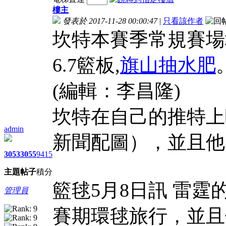
樓主
發表於 2017-11-28 00:00:47
|
只看該作者
坎特本賽季常規賽場均
6.7籃板,
旗山抽水肥
(編輯：李昌隆)
坎特在自己的推特上
admin
新聞配圖），並且他
3053
3055
9415
主題
帖子
積分
籃毬5月8日訊 雷霆
管理員
賽期環毬旅行，並且