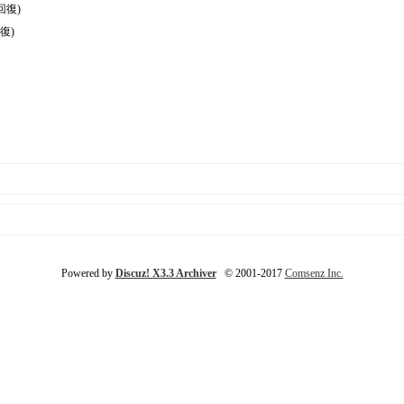
回復)
復)
Powered by
Discuz! X3.3 Archiver
© 2001-2017
Comsenz Inc.