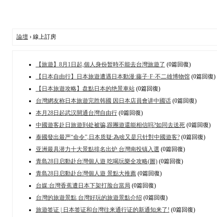
論壇
› 線上訂房
【旅遊】8月1日起,個人身份暂時不能去台灣旅遊了
(0篇回復)
【日本自由行】日本旅遊遭遇日本動漫:藤子·F·不二雄博物馆
(0篇回復)
【日本旅遊攻略】盘點日本的绝景車站
(0篇回復)
台灣網友称日本旅遊完胜韩國 因日本店員會讲中國话
(0篇回復)
本月28日起武汉開通台灣自由行
(0篇回復)
中國遊客赴日旅遊到处被骗,跟團遊還能相信吗?如同去送死
(0篇回復)
泰國發出最严“命令”,日本质疑:為啥又是只针對中國遊客?
(0篇回復)
亚洲最具潜力十大景點排名出炉 台灣南投镇入選
(0篇回復)
青島28日启動赴台灣個人遊 吃喝玩樂全攻略(圖)
(0篇回復)
青島28日启動赴台灣個人遊 景點大推薦
(0篇回復)
台媒:台灣香蕉遭日本下架打脸台當局
(0篇回復)
台灣的旅遊景點 台灣好玩的旅遊景點介绍
(0篇回復)
旅遊签证 | 日本签证和台灣往来通行证的新通知来了!
(0篇回復)