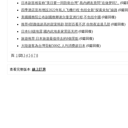
日本副首相妄称”美日要一同防衛台灣”,島内網友质問“在做梦吗?...
(0篇
四季酒店宣布增設2022年私人飞機行程 包括全新“探索未知”線路
(0篇回
美國國務院公布副國務卿谢尔曼亚洲行程,不包括中國
(0篇回復)
推荐4部颜值超高的甜宠韩剧,部部百看不厌,你熬夜追過几部
(0篇回復)
日本6.6级地震,國內此地多家景區关闭
(0篇回復)
旅遊推荐:日本旅遊最值得去的8個景點
(0篇回復)
大陸遊客為台灣贡献500亿 人均消费超日本
(0篇回復)
頁:
1
[2]
3
4
5
6
7
8
查看完整版本:
線上訂房