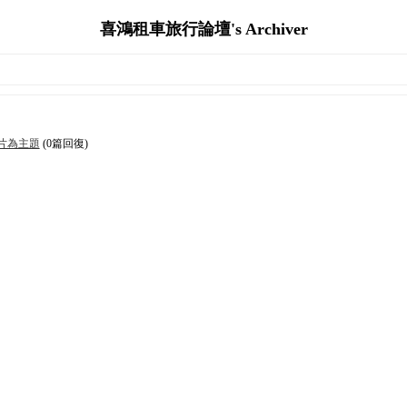
喜鴻租車旅行論壇's Archiver
片為主題
(0篇回復)