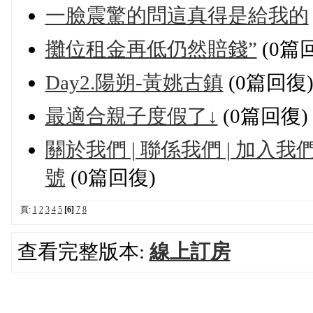
一臉震驚的問這真得是給我的
攤位租金再低仍然賠錢”
(0篇
Day2.陽朔-黃姚古鎮
(0篇回復
最適合親子度假了↓
(0篇回復)
關於我們 | 聯係我們 | 加入我們 
號
(0篇回復)
頁:
1
2
3
4
5
[6]
7
8
查看完整版本:
線上訂房